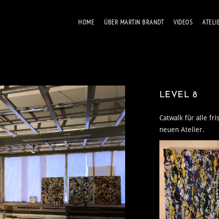
HOME
ÜBER MAR­TIN BRANDT
VIDE­OS
ATE­LI
LEVEL 8
Cat­walk für alle fr
neu­en Ate­lier.