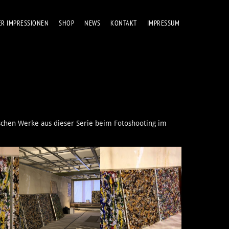
ER IMPRES­SIO­NEN
SHOP
NEWS
KON­TAKT
IMPRES­SUM
i­schen Wer­ke aus die­ser Serie beim Foto­shoo­ting im